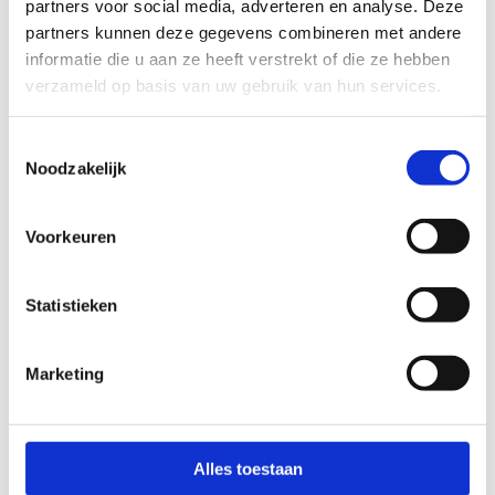
partners voor social media, adverteren en analyse. Deze
besproken..
partners kunnen deze gegevens combineren met andere
informatie die u aan ze heeft verstrekt of die ze hebben
Zie verder de bijlage Aanvraag toelaatbaarheid (TLV):
verzameld op basis van uw gebruik van hun services.
TLV aanvraag zij instroom SWV Passend Onderwijs
Toestemmingsselectie
IJmond
Noodzakelijk
Voorkeuren
Statistieken
Marketing
Alles toestaan