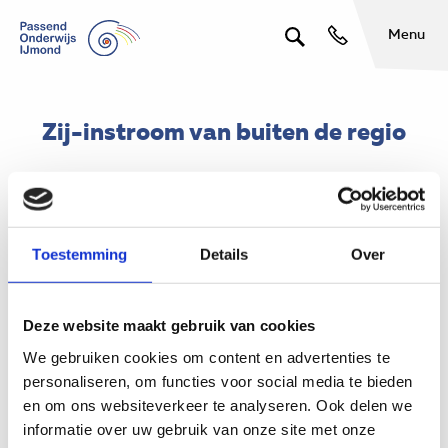
Menu
Zij-instroom van buiten de regio
Indien uw kind of leerling instroomt op een school voor S(B)O in
ons SWV PO IJmond, de school of instelling van herkomst zich
Toestemming
Details
Over
buiten onze regio bevindt (het kind heeft nog geen TOP
dossier) en het nodig is om bij ons een
toelaatbaarheidsverklaring (TLV) aan te vragen willen wij u
Deze website maakt gebruik van cookies
vragen om bijgaande informatie te gebruiken.
We gebruiken cookies om content en advertenties te
U kunt contact opnemen met de beoogde school en de
personaliseren, om functies voor social media te bieden
betreffende consulent uitnodigen voor een
en om ons websiteverkeer te analyseren. Ook delen we
ondersteuningsteam (OT), in dit overleg worden de
informatie over uw gebruik van onze site met onze
mogelijkheden voor plaatsing en een TLV aanvraag