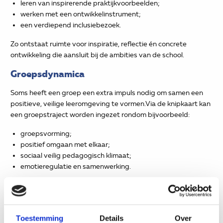
leren van inspirerende praktijkvoorbeelden;
werken met een ontwikkelinstrument;
een verdiepend inclusiebezoek.
Zo ontstaat ruimte voor inspiratie, reflectie én concrete
ontwikkeling die aansluit bij de ambities van de school.
Groepsdynamica
Soms heeft een groep een extra impuls nodig om samen een
positieve, veilige leeromgeving te vormen.Via de knipkaart kan
een groepstraject worden ingezet rondom bijvoorbeeld:
groepsvorming;
positief omgaan met elkaar;
sociaal veilig pedagogisch klimaat;
emotieregulatie en samenwerking.
De inzet sluit altijd aan op wat de school zelf al doet en heeft
als doel dat het geleerde duurzaam wordt ingebed in de
school.
Toestemming
Details
Over