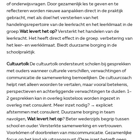
of onderwijsvragen. Door gezamenlijk les te geven en te
reflecteren worden nieuwe aanpakken direct in de praktijk
gebracht, met als doel het versterken van het
handelingsrepertoire van de leerkracht en het leerklimaat in de
groep.
Wat levert het op?
Versterkt het handelen van de
leerkracht. Het heeft direct effect in de groep. verbetering van
het leer- en werkklimaat. Biedt duurzame borging in de
schoolpraktijk.
Cultuurtolk
De cultuurtolk ondersteunt scholen bij gesprekken
met ouders wanneer culturele verschillen, verwachtingen of
communicatie de samenwerking bemoeilijken. De cultuurcoach
helpt niet alleen woorden te vertalen, maar vooral betekenis,
perspectieven en achterliggende verwachtingen te duiden. 1–
2 gesprekken kan in overleg kosteloos worden ingezet in
overleg met consulent. Meer inzet nodig? → expliciet
afstemmen met consulent. Duurzame borging in team
navolgen,
Wat levert het op
? Beter wederzijds begrip tussen
school en ouder. Versterkte samenwerking en vertrouwen.
Voorkómen of doorbreken van miscommunicatie. Gezamenlijke
focus op het kind als uitgangspunt
(Deze inzet betreft geen