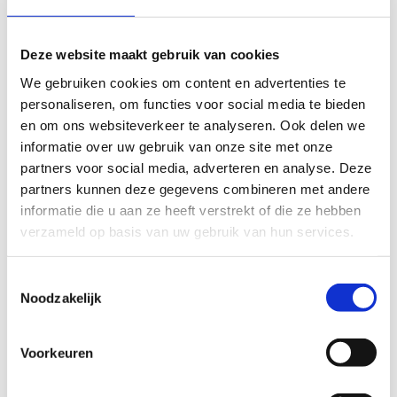
Maatwerk
Heeft een school goede ervaringen met een andere
Deze website maakt gebruik van cookies
aanbieder? Dan is maatwerk mogelijk. In overleg met de
consulent kan gekozen worden voor een andere partij, mits de
We gebruiken cookies om content en advertenties te
ondersteuning voldoet aan de voorwaarden van de knipkaart
personaliseren, om functies voor social media te bieden
en aansluit bij de ondersteuningsvraag van de school.
en om ons websiteverkeer te analyseren. Ook delen we
informatie over uw gebruik van onze site met onze
Wanneer komt een aanvraag in
partners voor social media, adverteren en analyse. Deze
aanmerking?
partners kunnen deze gegevens combineren met andere
informatie die u aan ze heeft verstrekt of die ze hebben
Een knipkaart wordt ingezet wanneer:
verzameld op basis van uw gebruik van hun services.
de ondersteuningsvraag direct samenhangt met passend
onderwijs of extra ondersteuning in de groep;
Toestemmingsselectie
de interventie de leerkracht of het team versterkt in de
Noodzakelijk
dagelijkse praktijk;
de begeleiding plaatsvindt op de werkvloer, bijvoorbeeld
door samen lessen voor te bereiden, uit te voeren of te
Voorkeuren
reflecteren;
de inzet leidt tot uitbreiding van het handelingsrepertoire