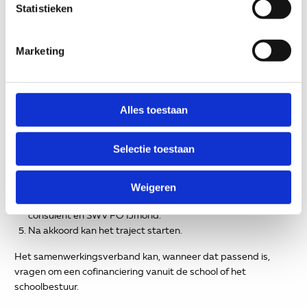
en duurzame borging binnen de school.
Statistieken
Hoe vraag je een knipkaart aan?
Marketing
Bespreek de ondersteuningsvraag met de consulent of
specialist van SWV PO IJmond.
Kies samen een passende aanbieder.
Alles toestaan
De aanbieder organiseert een intake en levert een offerte
aan met:
doelen;
Selectie toestaan
werkwijze;
evaluatiemoment;
wijze van borging binnen de school.
Weigeren
De offerte wordt ter beoordeling ingediend bij school,
consulent en SWV PO IJmond.
Na akkoord kan het traject starten.
Het samenwerkingsverband kan, wanneer dat passend is,
vragen om een cofinanciering vanuit de school of het
schoolbestuur.