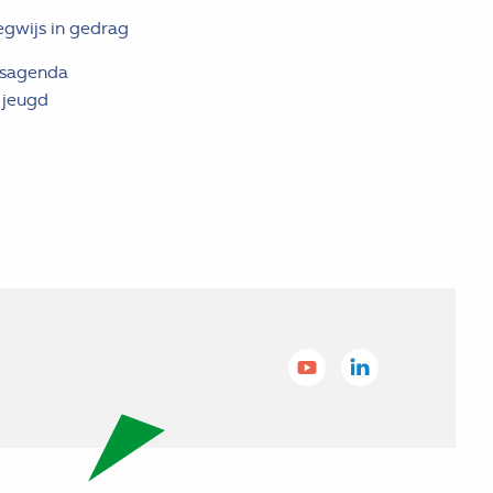
egwijs in gedrag
gsagenda
 jeugd