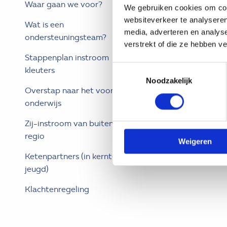
Waar gaan we voor?
We gebruiken cookies om cont
Schoolondersteunin
websiteverkeer te analyseren
Wat is een
(SOP)
media, adverteren en analys
ondersteuningsteam?
verstrekt of die ze hebben v
TOP dossier
Stappenplan instroom
Toestemmingsselectie
kleuters
Noodzakelijk
Overstap naar het voortgezet
onderwijs
Zij-instroom van buiten de
regio
Weigeren
Ketenpartners (in kernteam-
jeugd)
Klachtenregeling