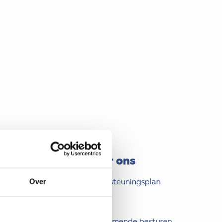
sionals
Over ons
Ondersteuningsplan
Over
n the job in OT
Team
g
Deelnemende besturen