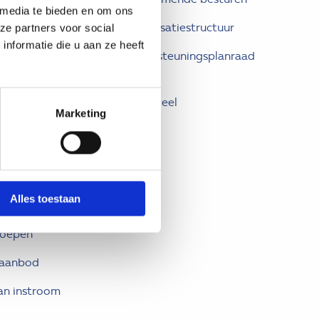
 media te bieden en om ons
k
Organisatiestructuur
ze partners voor social
nformatie die u aan ze heeft
entra
Ondersteuningsplanraad
(OPR)
gericht arrangeren
Financieel
ners
Marketing
AVG
lusie in actie’ in
ing met de
Alles toestaan
l van Utrecht
roepen
 aanbod
an instroom