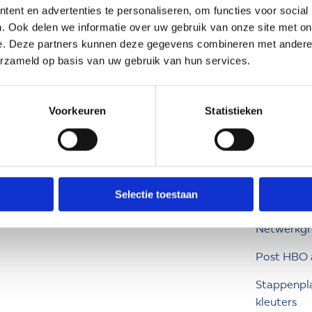
ent en advertenties te personaliseren, om functies voor social
Day a week school
gsprofiel
Cultuurtol
. Ook delen we informatie over uw gebruik van onze site met on
e. Deze partners kunnen deze gegevens combineren met andere i
Kennemer Kids & Primair
Expertisec
erzameld op basis van uw gebruik van hun services.
Onderwijs
Handelings
Praktijkklas De Ark
Ketenpart
Voorkeuren
Statistieken
Praktijkklas De Kerkuil
Knipkaart
Sterklas
Module ‘Inc
Voltijd HB voorzieningen
samenwerk
Selectie toestaan
Hogeschoo
Netwerkg
Post HBO
Stappenpl
kleuters