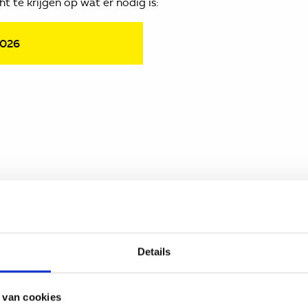
t te krijgen op wat er nodig is:
2026
Onderwijsvoorzieni
Profes
ngen
Auris
Details
Bovenschoolse startklas
leg
Coaching o
 van cookies
Coolplein
te
Co teachin