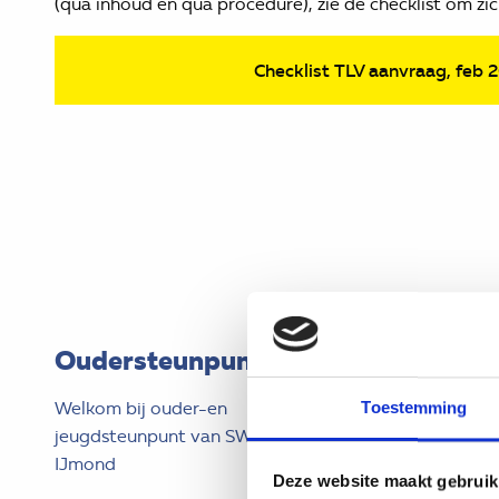
(qua inhoud en qua procedure), zie de checklist om zich
Checklist TLV aanvraag, feb 
Oudersteunpunt
Scholen
Welkom bij ouder-en
Jaarplan
Toestemming
jeugdsteunpunt van SWV PO
Kernen en kernover
IJmond
Deze website maakt gebruik
Ondersteuningsrou