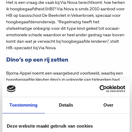
Het is een vraag die vaak bij Via Nova terechtkomt: hoe herken
ik hoogbegaafdheid (HB)? Via Nova is sinds 2010 aanbod voor
HB op basisschool De Beekvliet in Velserbroek, speciaal voor
hoogbegaafdenonderwijs. “Regelmatig heeft het
stelselmatige onbegrip voor dit type kind geleid tot sociaal-
emotionele schade waardoor er heel ander gedrag naar boven
komt dan wat je verwacht bij hoogbegaafde kinderen”, stelt
HB-specialist bij Via Nova.
Dino’s op een rij zetten
Bjorna Appel noemt een waargebeurd voorbeeld, waarbij een
hoogbegaafde kleuter dino’s in volgorde van tijdperken had
gezet. “Een andere kleuter maaide de rij om. Het
hoogbegaafde kind reageerde door een dreun uit te delen. Dat
werd vervolgens bestraft door de leerkracht. Op zich logisch,
Toestemming
Details
Over
maar de docent had zich meer in het incident moeten
verdiepen. Als zoiets maar vaak genoeg gebeurt, doet het iets
met een kind.”
Deze website maakt gebruik van cookies
Bjorna en Marjolein hebben in de loop van de tijd de signalen