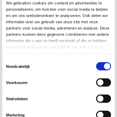
We gebruiken cookies om content en advertenties te
voor hoogbegaafdheid leren onderscheiden. Neemt het kind
personaliseren, om functies voor social media te bieden
een volwassen houding aan? Heeft het een groot
rechtvaardigheidsgevoel? Wil het zijn mening kwijt? En ‘spelt’
en om ons websiteverkeer te analyseren. Ook delen we
het de Donald Duck? Marjolein: “Het taalgebruik en de
informatie over uw gebruik van onze site met onze
verhaalontwikkeling in de Donald Duck is erg intelligent. Dat
partners voor social media, adverteren en analyse. Deze
spreekt deze kinderen enorm aan.”
partners kunnen deze gegevens combineren met andere
informatie die u aan ze heeft verstrekt of die ze hebben
“Het belangrijkste is dat je een relatie met het hoogbegaafde
verzameld op basis van uw gebruik van hun services.
kind aangaat”, vervolgt Bjorna. “Iedereen heeft iets leuks, soms
duurt het wat langer om het te vinden. Wat mij opvalt is dat
het gros gevoel voor humor heeft.”
Toestemmingsselectie
Noodzakelijk
Voorkeuren
Statistieken
Marketing