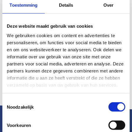
Sluiting inschrijving
16 mei 2023
Toestemming
Details
Over
Doel
Deze website maakt gebruik van cookies
We gebruiken cookies om content en advertenties te
Van elkaar leren over de aanpak van actuele onderwerpen in
personaliseren, om functies voor social media te bieden
jouw praktijk
en om ons websiteverkeer te analyseren. Ook delen we
informatie over uw gebruik van onze site met onze
Elkaar ontmoeten, ervaringen uitwisselen, van elkaar leren. Dit
rondom voor jou actuele onderwerpen uit de dagelijkse praktijk
partners voor social media, adverteren en analyse. Deze
(denk aan je positionering, beleidsmatige zaken, de
partners kunnen deze gegevens combineren met andere
begeleiding van collega’s, het delen van kennis in je team) en
informatie die u aan ze heeft verstrekt of die ze hebben
tot slot elkaar weten te vinden.
verzameld op basis van uw gebruik van hun services.
Toestemmingsselectie
Noodzakelijk
Voorkeuren