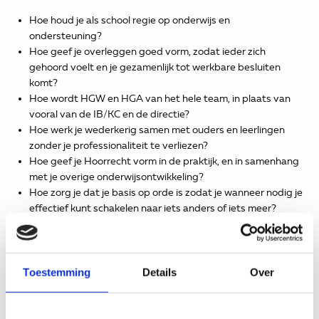
Hoe houd je als school regie op onderwijs en
ondersteuning?
Hoe geef je overleggen goed vorm, zodat ieder zich
gehoord voelt en je gezamenlijk tot werkbare besluiten
komt?
Hoe wordt HGW en HGA van het hele team, in plaats van
vooral van de IB/KC en de directie?
Hoe werk je wederkerig samen met ouders en leerlingen
zonder je professionaliteit te verliezen?
Hoe geef je Hoorrecht vorm in de praktijk, en in samenhang
met je overige onderwijsontwikkeling?
Hoe zorg je dat je basis op orde is zodat je wanneer nodig je
effectief kunt schakelen naar iets anders of iets meer?
De masterclasses bieden herkenbare praktijkvoorbeelden,
concrete handvatten en ruimte om met elkaar in te gaan op
hoe beweging te brengen in soms complexe situaties Hoe
Toestemming
Details
Over
zorgen we voor een goed OT? Hoe brengen we de
perspectieven van zowel de leerlingen, de ouders als de school
bij elkaar en onderzoeken en beslissen we gezamenlijk wat