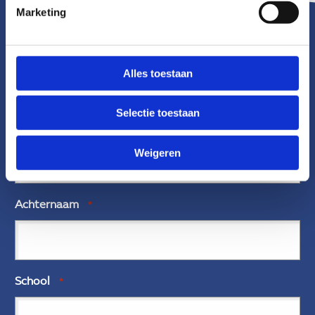
Marketing
Inschrijven
Alles toestaan
"
*
" geeft vereiste velden aan
Selectie toestaan
Voornaam
*
Weigeren
Achternaam
*
School
*