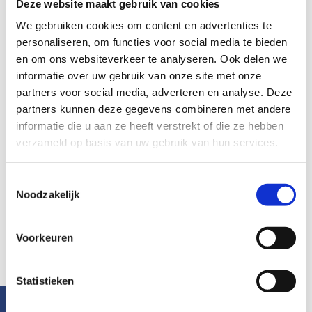
Deze website maakt gebruik van cookies
werkt in onderwijs en ondersteuning? Hoe komen we van
We gebruiken cookies om content en advertenties te
overzicht naar inzicht en uiteindelijk naar uitzicht? En hoe
blijven we wederkerig doelgericht samenwerken vanuit
personaliseren, om functies voor social media te bieden
mogelijkheden en vertrouwen?
en om ons websiteverkeer te analyseren. Ook delen we
informatie over uw gebruik van onze site met onze
Deze masterclasses zijn bedoeld voor iedereen binnen ons
partners voor social media, adverteren en analyse. Deze
netwerk die betrokken is bij passend onderwijs: leerkrachten,
partners kunnen deze gegevens combineren met andere
intern begeleiders, ondersteuners, jeugdprofessionals en
informatie die u aan ze heeft verstrekt of die ze hebben
andere samenwerkingspartners. Juist door samen op te
verzameld op basis van uw gebruik van hun services.
trekken, wederzijdse verwachtingen te verhelderen, samen te
leren en dezelfde taal te spreken, versterken we de
ondersteuning voor alle kinderen in onze regio.
Toestemmingsselectie
Noodzakelijk
We nodigen jullie van harte uit om aan te sluiten en samen
verder te bouwen aan sterk, handelingsgericht en passend
onderwijs in IJmond.
Voorkeuren
Statistieken