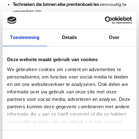
Technieken die binnen elke prentenboek les
eenvoudig te
verwerken zijn.
Oefenen we met enkele
voorbeelden uit de grammaticale
methode Zíen is Snappen
.
Gaan we aan de slag met een
taalplan bij een zelf gekozen
Toestemming
Details
Over
thema
in je klas.
Doe je mee? Tof als je erbij bent!
Deze website maakt gebruik van cookies
Wanneer je het maximale uit deze workshop wilt halen, helpt
het om vooraf:
We gebruiken cookies om content en advertenties te
personaliseren, om functies voor social media te bieden
Duidelijk te hebben welk
thema je wilt uitwerken
.
en om ons websiteverkeer te analyseren. Ook delen we
Evt. woordenlijsten en een prentenboek mee te nemen
die
informatie over uw gebruik van onze site met onze
je in dit thema gaat gebruiken.
partners voor social media, adverteren en analyse. Deze
Wie ben ik?
partners kunnen deze gegevens combineren met andere
informatie die u aan ze heeft verstrekt of die ze hebben
Ik ben Debby Hooijschuur, Ambulant begeleider NT-2 voor
verzameld op basis van uw gebruik van hun services.
leerkrachten vanuit Expertisecentrum de Fakkel. De afgelopen
drie jaar heb ik veel leerkrachten en onderwijsassistenten van
Toestemmingsselectie
SWV IJmond geholpen bij het vormgeven van kwalitatief sterk