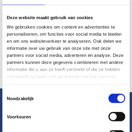
Sluiting inschrijving
22 maart 2023
Deze website maakt gebruik van cookies
Wat kun je doen als kinderen ernstige
We gebruiken cookies om content en advertenties te
rekenproblemen hebben of dyscalculie?
personaliseren, om functies voor social media te bieden
en om ons websiteverkeer te analyseren. Ook delen we
Er wordt onder meer in gegaan op: Hoe kun je kinderen helpen
informatie over uw gebruik van onze site met onze
die moeite hebben redactiesommen, is automatiseren nodig
partners voor social media, adverteren en analyse. Deze
en zo ja hoe doe je dat dan? Wat zijn leuke rekenspelletjes om
partners kunnen deze gegevens combineren met andere
de motivatie van kinderen voor het rekenen te vergroten?
informatie die u aan ze heeft verstrekt of die ze hebben
verzameld op basis van uw gebruik van hun services.
Toestemmingsselectie
Noodzakelijk
Voorkeuren
De inschrijving is gesloten