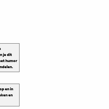
n
 je dit
 met humor
andelen.
op en in
eken en