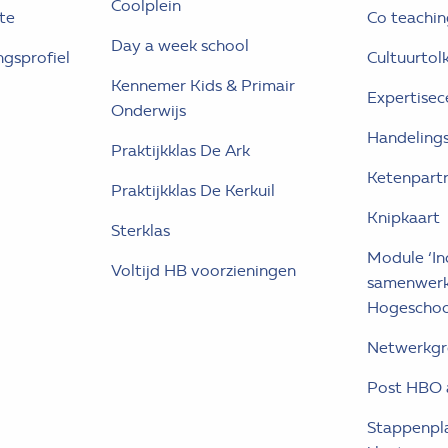
Coolplein
te
Co teachin
Day a week school
gsprofiel
Cultuurtol
Kennemer Kids & Primair
Expertisec
Onderwijs
Handelings
Praktijkklas De Ark
Ketenpart
Praktijkklas De Kerkuil
Knipkaart
Sterklas
Module ‘Inc
Voltijd HB voorzieningen
samenwerk
Hogeschoo
Netwerkg
Post HBO
Stappenpl