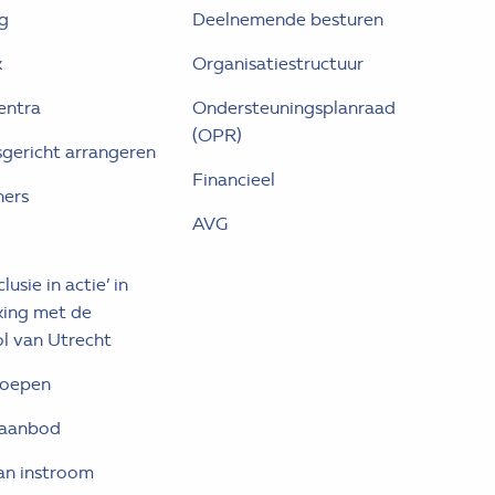
g
Deelnemende besturen
k
Organisatiestructuur
entra
Ondersteuningsplanraad
(OPR)
gericht arrangeren
Financieel
ners
AVG
lusie in actie’ in
ing met de
l van Utrecht
roepen
 aanbod
an instroom