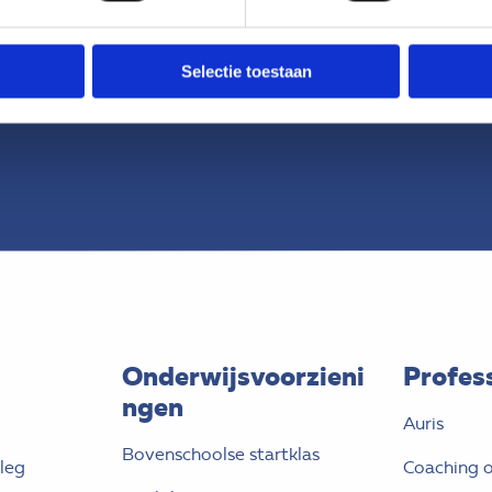
Selectie toestaan
Onderwijsvoorzieni
Profes
ngen
Auris
Bovenschoolse startklas
leg
Coaching o