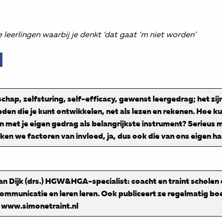
ie leerlingen waarbij je denkt ‘dat gaat ‘m niet worden’
l
chap, zelfsturing, self-efficacy, gewenst leergedrag; het zij
den die je kunt ontwikkelen, net als lezen en rekenen. Hoe kun
n met je eigen gedrag als belangrijkste instrument? Serieus
en we factoren van invloed, ja, dus ook die van ons eigen h
n Dijk (drs.) HGW&HGA-specialist: coacht en traint scholen 
ommunicatie en leren leren. Ook publiceert ze regelmatig bo
. www.simonetraint.nl