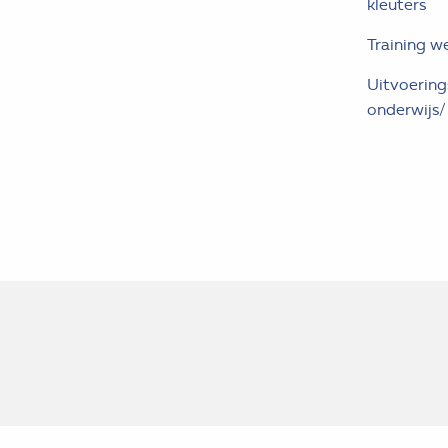
kleuters
Training w
Uitvoerin
onderwijs/