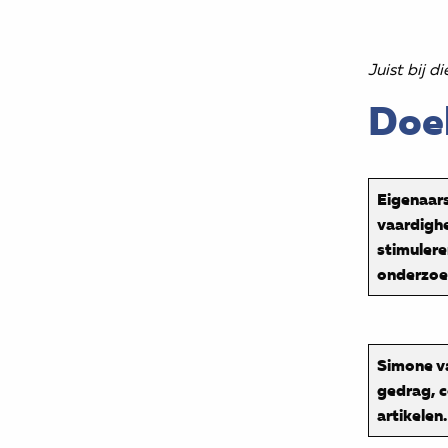
Juist bij d
Doe
Eigenaars
vaardighe
stimulere
onderzoek
Simone va
gedrag, c
artikelen