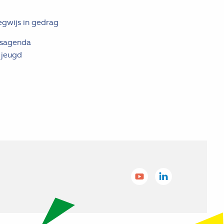
egwijs in gedrag
gsagenda
 jeugd