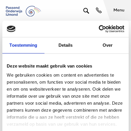
Menu
Netwerkgroep POVO
Toestemming
Details
Over
Doel netwerkgroep
Deze website maakt gebruik van cookies
Bijdragen aan een soepele, succesvolle overstap van PO naar
We gebruiken cookies om content en advertenties te
VO. We werken hierbij samen in het netwerk in IJmond en
personaliseren, om functies voor social media te bieden
aangrenzende gebieden. We leggen een bodem voor een
en om ons websiteverkeer te analyseren. Ook delen we
dekkend aanbod, passend bij een variatie aan
informatie over uw gebruik van onze site met onze
ondersteuningsbehoefte. Zodat kinderen en ouders ervaren “Ik
partners voor social media, adverteren en analyse. Deze
hoor erbij, ik kan het, ik kan het zelf”.
partners kunnen deze gegevens combineren met andere
In 2023-2024 hebben we met partners de toolkit up to date
informatie die u aan ze heeft verstrekt of die ze hebben
gemaakt en we benutten de toolkit tijdig en gezamenlijk.
verzameld op basis van uw gebruik van hun services.