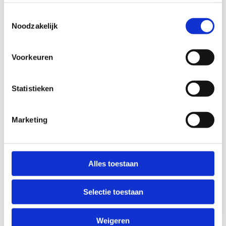
Toolkit overstapdocument PO-VO
Downloaden
Toestemmingsselectie
Noodzakelijk
Voorkeuren
Statistieken
Marketing
Alles toestaan
Selectie toestaan
© 2026 Passend Onderwijs IJmond / Ontwerp & realisatie 2020:
RAADHUIS.com
Weigeren