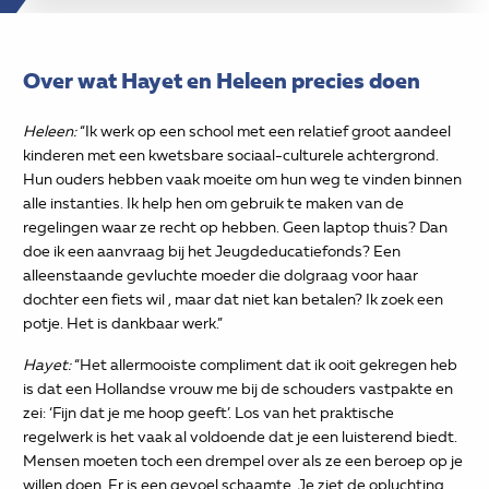
Over wat Hayet en Heleen precies doen
Heleen:
“Ik werk op een school met een relatief groot aandeel
kinderen met een kwetsbare sociaal-culturele achtergrond.
Hun ouders hebben vaak moeite om hun weg te vinden binnen
alle instanties. Ik help hen om gebruik te maken van de
regelingen waar ze recht op hebben. Geen laptop thuis? Dan
doe ik een aanvraag bij het Jeugdeducatiefonds? Een
alleenstaande gevluchte moeder die dolgraag voor haar
dochter een fiets wil , maar dat niet kan betalen? Ik zoek een
potje. Het is dankbaar werk.”
Hayet:
“Het allermooiste compliment dat ik ooit gekregen heb
is dat een Hollandse vrouw me bij de schouders vastpakte en
zei: ‘Fijn dat je me hoop geeft’. Los van het praktische
regelwerk is het vaak al voldoende dat je een luisterend biedt.
Mensen moeten toch een drempel over als ze een beroep op je
willen doen. Er is een gevoel schaamte. Je ziet de opluchting