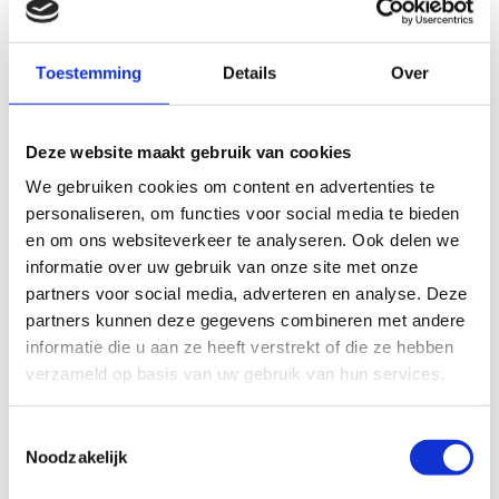
Hayet:
“Mijn directeur, Lyke Seriese, heeft de brugfunctionaris
in deze regio geïntroduceerd. Zij is afkomstig van een school in
Amsterdam, waar ze al pionierde met een brugfunctionaris, in
Toestemming
Details
Over
navolging van voorbeelden uit België. Hiervoor was ik
onderwijsassistent op Het Rinket, maar ik deed al heel veel
buiten de klas in de ondersteuning van ouders. Ik heb niet
Deze website maakt gebruik van cookies
zoveel moeite met het invullen van formulieren en help graag.
We gebruiken cookies om content en advertenties te
Toen deze functie beschikbaar kwam, heb ik die kans
personaliseren, om functies voor social media te bieden
aangegrepen. Ik doe het nu twee jaar, drie dagen in de week,
en heb mijn handen vol.”
en om ons websiteverkeer te analyseren. Ook delen we
informatie over uw gebruik van onze site met onze
partners voor social media, adverteren en analyse. Deze
partners kunnen deze gegevens combineren met andere
Heleen Seubring
informatie die u aan ze heeft verstrekt of die ze hebben
verzameld op basis van uw gebruik van hun services.
Over de samenwerking in de school en met
ouders
Toestemmingsselectie
Noodzakelijk
Heleen
: “Ik ontlast leerkrachten, zodat zij zich kunnen richten
op het lesgeven. Ik heb een goede relatie met de IB’er. Zodra ik