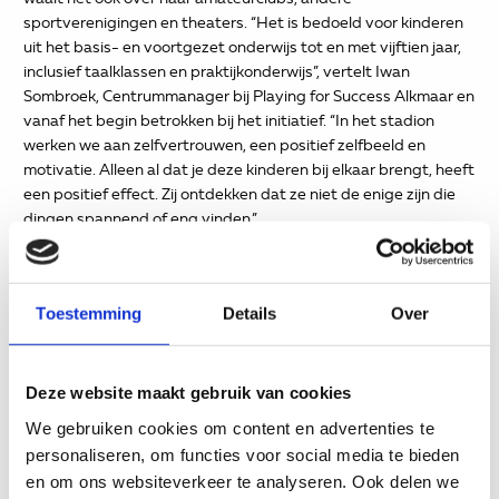
sportverenigingen en theaters. “Het is bedoeld voor kinderen
uit het basis- en voortgezet onderwijs tot en met vijftien jaar,
inclusief taalklassen en praktijkonderwijs”, vertelt Iwan
Sombroek, Centrummanager bij Playing for Success Alkmaar en
vanaf het begin betrokken bij het initiatief. “In het stadion
werken we aan zelfvertrouwen, een positief zelfbeeld en
motivatie. Alleen al dat je deze kinderen bij elkaar brengt, heeft
een positief effect. Zij ontdekken dat ze niet de enige zijn die
dingen spannend of eng vinden.”
De kinderen doorlopen in groepen van maximaal zestien
deelnemers een programma van elf weken, gedurende twee
uur per week. Vanaf de start is Playing for Success – dat ook
Toestemming
Details
Over
ondersteund wordt door het SWV PO IJmond – gestaag
gegroeid tot wat het nu is. Wekelijks laten zo’n 140 kinderen in
het stadion het beste van zichzelf zien in sport, spel en
Deze website maakt gebruik van cookies
onderwijs, daartoe aangemoedigd door hun coaches. “AZ is
We gebruiken cookies om content en advertenties te
een fantastische partner. Het verleent ons alle medewerking,
personaliseren, om functies voor social media te bieden
maar langzamerhand zitten we wel aan de grens van de groei”,
en om ons websiteverkeer te analyseren. Ook delen we
aldus Sombroek.