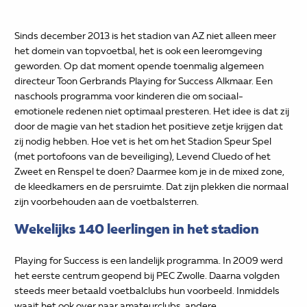
Sinds december 2013 is het stadion van AZ niet alleen meer
het domein van topvoetbal, het is ook een leeromgeving
geworden. Op dat moment opende toenmalig algemeen
directeur Toon Gerbrands Playing for Success Alkmaar. Een
naschools programma voor kinderen die om sociaal-
emotionele redenen niet optimaal presteren. Het idee is dat zij
door de magie van het stadion het positieve zetje krijgen dat
zij nodig hebben. Hoe vet is het om het Stadion Speur Spel
(met portofoons van de beveiliging), Levend Cluedo of het
Zweet en Renspel te doen? Daarmee kom je in de mixed zone,
de kleedkamers en de persruimte. Dat zijn plekken die normaal
zijn voorbehouden aan de voetbalsterren.
Wekelijks 140 leerlingen in het stadion
Playing for Success is een landelijk programma. In 2009 werd
het eerste centrum geopend bij PEC Zwolle. Daarna volgden
steeds meer betaald voetbalclubs hun voorbeeld. Inmiddels
waait het ook over naar amateurclubs, andere