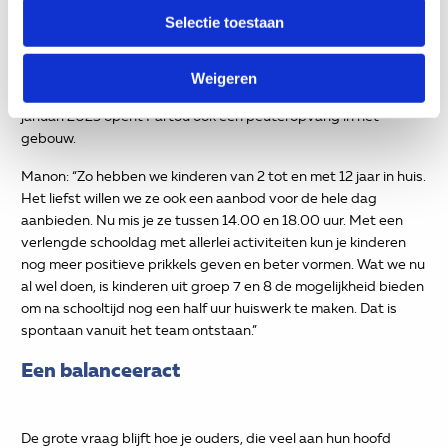
hoe vullen we dat in?’ Zij worden daar ook steeds flexibeler in.”
Selectie toestaan
Voor de toekomst zien Carla en Manon graag dat de kinderen
nog meer kunnen profiteren van het schoolleven. Daarom
breidt de school de samenwerking met Partou uit om zo
Weigeren
gezamenlijk een aanbod neer te kunnen zetten. En vanaf 6
januari 2025 opent Partou ook een peuteropvang in het
gebouw.
Manon: “Zo hebben we kinderen van 2 tot en met 12 jaar in huis.
Het liefst willen we ze ook een aanbod voor de hele dag
aanbieden. Nu mis je ze tussen 14.00 en 18.00 uur. Met een
verlengde schooldag met allerlei activiteiten kun je kinderen
nog meer positieve prikkels geven en beter vormen. Wat we nu
al wel doen, is kinderen uit groep 7 en 8 de mogelijkheid bieden
om na schooltijd nog een half uur huiswerk te maken. Dat is
spontaan vanuit het team ontstaan.”
Een balanceeract
De grote vraag blijft hoe je ouders, die veel aan hun hoofd