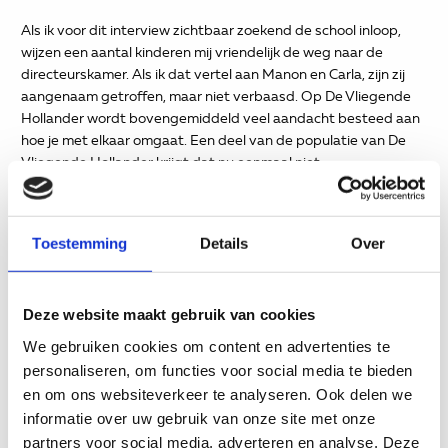
Als ik voor dit interview zichtbaar zoekend de school inloop,
wijzen een aantal kinderen mij vriendelijk de weg naar de
directeurskamer. Als ik dat vertel aan Manon en Carla, zijn zij
aangenaam getroffen, maar niet verbaasd. Op De Vliegende
Hollander wordt bovengemiddeld veel aandacht besteed aan
hoe je met elkaar omgaat. Een deel van de populatie van De
Vliegende Hollander krijgt dat nu eenmaal niet
vanzelfsprekend van huis uit mee. Hun ouder(s) of verzorgers
zijn druk bezig om zich staande te houden in het leven.
Toestemming
Details
Over
Brugfunctionaris
Deze website maakt gebruik van cookies
Carla: “We trekken die lijn ver door. Zo letten we op schoolse
taal. Maak hele zinnen, raffel woorden niet af, dat is niet
We gebruiken cookies om content en advertenties te
beleefd. In alle vakken zijn we daar alert op.” Het is een van de
personaliseren, om functies voor social media te bieden
vele voorbeelden hoe De Vliegende Hollander werkt aan een
en om ons websiteverkeer te analyseren. Ook delen we
inclusieve school. Ieder kind hoort erbij. Als dit vraagt om extra
informatie over uw gebruik van onze site met onze
zorg en aandacht, schrikt het team daar niet van. Daar worden
partners voor social media, adverteren en analyse. Deze